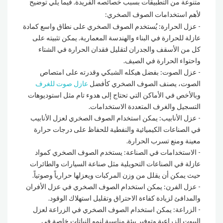
متنوعة من التطبيقات بسبب خصائصه الفريدة. فيما يلي توضيح
لأهم استخدامات الصوف الصخري:
عزل الحرارة: يُستخدم الصوف الصخري على نطاق واسع كمادة
عازلة للحرارة في البناء والهندسة المعمارية. يمكن تثبيته على
كل من الأسقف والجدران لتقليل فقدان الحرارة في الشتاء
واحتواء الحرارة في الصيف.
عزل الصوت: بفضل هيكله الشبكي وقدرته على امتصاص
الصوت، يصنف الصوف الصخري كأفضل
عازل صوت للغرف
وبالأخص في الأماكن التي تحتاج إلى هدوء تام مثل استوديوهات
التسجيل والغرف المتعددة الاستخدامات.
عزل الأنابيب: يمكن استخدام الصوف الصخري لعزل الأنابيب
في الصناعات الكيميائية والنفطية للحفاظ على درجات حرارة
معينة ومنع تسرب الحرارة.
الاستخدامات في الصناعة: يستخدم الصوف الصخري كمواد
عازلة في الصناعات التحويلية مثل صناعة السيارات والطائرات
حيث يمكن أن يقلل من وزن المركبات ويعزلها حرارياً وصوتياً.
عزل الفرن: يمكن استخدام الصوف الصخري في عزل الأفران
والمدافئ لزيادة كفاءة الاحتراق وتقليل استهلاك الوقود.
الزراعة: يمكن استخدام الصوف الصخري في الزراعة لعزل
البيوت الزراعية وتوفير بيئة مناسبة لنمو النباتات خاصة في