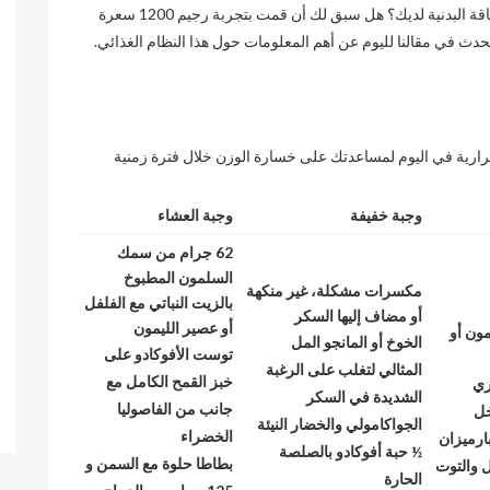
هل تبحث عن أفضل رجيم لخسارة الوزن الزائد وزيادة اللياقة البدنية لديك؟ هل سبق لك أن قمت بتجربة رجيم 1200 سعرة
تحدث في مقالنا لليوم عن أهم المعلومات حول هذا النظام الغذائي.
لتالي خطة نظام غذائية من 1200 سعرة حرارية في اليوم لمساعدتك على خسارة الوزن خلال فترة زمنية
وجبة خفيفة
وجبة العشاء
62
جرام من سمك
السلمون المطبوخ
مكسرات مشكلة، غير منكهة
بالزيت النباتي مع الفلفل
أو مضاف إليها السكر
أو عصير الليمون
مون أو
الخوخ أو المانجو المل
توست الأفوكادو على
المثالي لتغلب على الرغبة
خبز القمح الكامل مع
ري
الشديدة في السكر
جانب من الفاصوليا
خل
الجواكامولي والخضار النيئة
الخضراء
ارميزان
½
حبة أفوكادو بالصلصة
بطاطا حلوة مع السمن و
 والتوت
الحارة