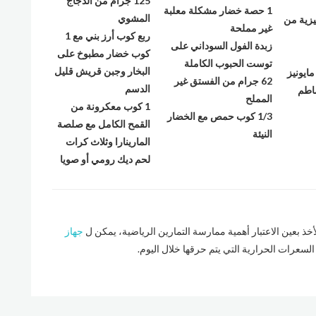
125 جرام من الدجاج
1
حصة خضار مشكلة معلبة
المشوي
يزية من
غير مملحة
ربع كوب أرز بني مع 1
زبدة الفول السوداني على
كوب خضار مطبوخ على
توست الحبوب الكاملة
البخار وجبن قريش قليل
ايونيز
62
جرام من الفستق غير
الدسم
اطم
المملح
1
كوب معكرونة من
1/3
كوب حمص مع الخضار
القمح الكامل مع صلصة
النيئة
المارينارا وثلاث كرات
لحم ديك رومي أو صويا
خذ بعين الاعتبار أهمية ممارسة التمارين الرياضية، يمكن ل
جهاز
سعرات الحرارية التي يتم حرقها خلال اليوم.