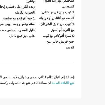
المحمص مع زبدة الفول
واللوز
السوداني
زبدة اللوز على فطيرة إنجل
1
كوب جبن قريش خالي
الحبوب الكاملة
الدسم مع أناناس أو فراولة
1
حبة أفوكادو مع صلصة
1
كوب من دقيق الشوفان
ساندويتش روست بيف مع م
مع التوت أو الموز
قليل السعرات ، خس ، طم
½
ثمرة أفوكادو مع كوب
على خبز قمح كامل
جبن قريش خالي من
الدسم
إضافة إلى اتباع نظام غذائي صحي ومتوازن لا بد لك من الأ
تتبع اللياقة البدنية
أن يساعدك في تتبع عدد خطوات وكمية ال