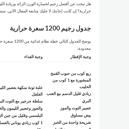
حرارية؟ إن كانت إجابتك لا عليك متابعة المقال الآتي، سن
جدول رجيم 1200 سعرة حرارية
يوضح الجدول ا
محدودة:
وجبة الإفطار
وجبة الغداء
ربع كوب من حبوب القمح
المبشورة مع 1 كوب من
الحليب
علبة تونة منكهة بعصير اللي
زبادي قليل الدسم مع العنب
الفلفل
البري
سلطة جرجير مع التوت الب
عصير التوت والموز
والجوز وعصير الليمون وال
بيض مسلوق
البلسمي وقليل من جبن الب
شريحة واحدة من الخبز
1
كوب زبادي يوناني بالعسل