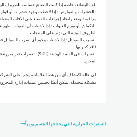
تلف البضائع، خاصة إذا كانت البضائع حساسة للظروف البيئ
الحشرات والقوارض : إذا لاحظت وجود حشرات أو قوارض 
مراقبة الوضع واتخاذ إجراءات للقضاء على الآفات المختلف
انكماش أو تورم العبوات : إذا لاحظت أن العبوات تظهر ع
الظروف البيئية التي تؤثر على المنتجات.
تسرب السوائل : إذا لاحظت وجود أي تسرب للسوائل في 
فاقد كبير بها.
تغييرات في القيمة الهجينة (SKU
المخزن.
في حالة اكتشاف أي من هذه العلامات، يجب على الشركة ال
مشكلة محتملة. يمكن أيضًا تحسين عمليات إدارة المخزو
تصفّح
السعرات الحرارية التي يحتاجها الجسم يومياً
المقالات