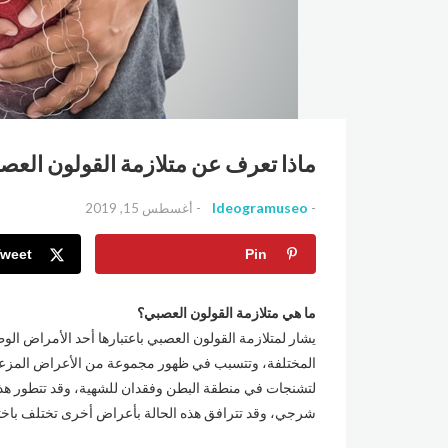
ماذا تعرف عن متلازمة القولون العص
Ideogramuseo
أغسطس 15, 2019
Tweet
Pin
ما هي متلازمة القولون العصبي؟
يشار لمتلازمة القولون العصبي باعتبارها أحد الأمراض الو
المختلفة، وتتسبب في ظهور مجموعة من الأعراض المزعجة ل
لتشنجات في منطقة البطن وفقدان للشهية، وقد تتطور هذه
شرجي، وقد تترافق هذه الحالة بأعراض أخرى تختلف باخ